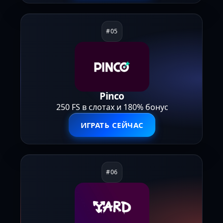
Pinco
250 FS в слотах и 180% бонус
ИГРАТЬ СЕЙЧАС