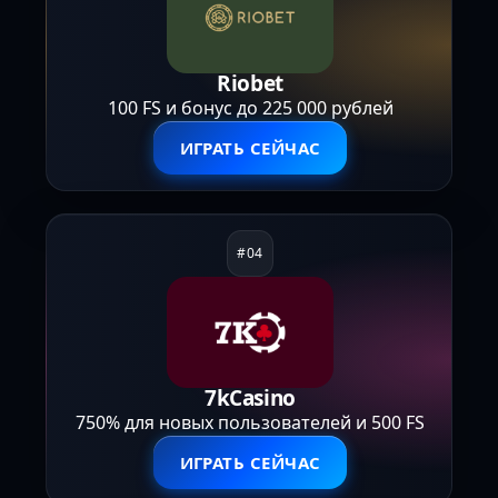
Riobet
100 FS и бонус до 225 000 рублей
ИГРАТЬ СЕЙЧАС
7kCasino
750% для новых пользователей и 500 FS
ИГРАТЬ СЕЙЧАС