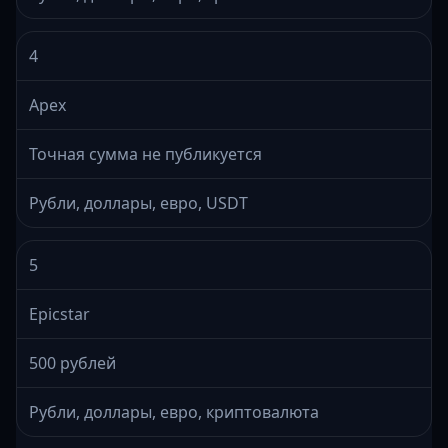
4
Apex
Точная сумма не публикуется
Рубли, доллары, евро, USDT
5
Epicstar
500 рублей
Рубли, доллары, евро, криптовалюта