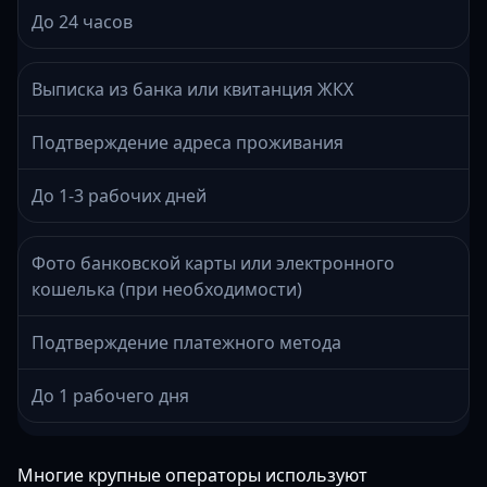
До 24 часов
Выписка из банка или квитанция ЖКХ
Подтверждение адреса проживания
До 1-3 рабочих дней
Фото банковской карты или электронного
кошелька (при необходимости)
Подтверждение платежного метода
До 1 рабочего дня
Многие крупные операторы используют