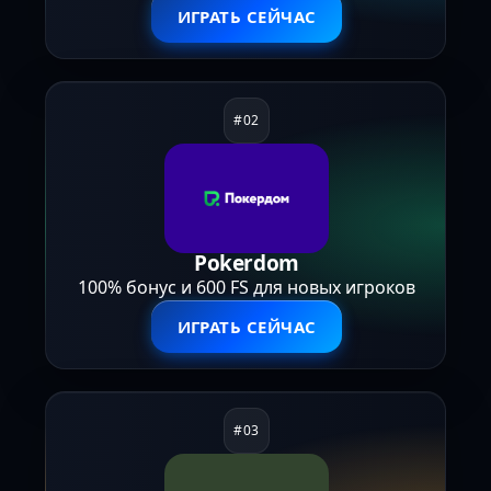
ИГРАТЬ СЕЙЧАС
Pokerdom
100% бонус и 600 FS для новых игроков
ИГРАТЬ СЕЙЧАС