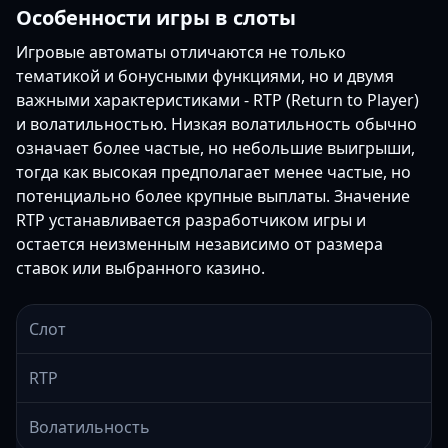
Особенности игры в слоты
Игровые автоматы отличаются не только
тематикой и бонусными функциями, но и двумя
важными характеристиками - RTP (Return to Player)
и волатильностью. Низкая волатильность обычно
означает более частые, но небольшие выигрыши,
тогда как высокая предполагает менее частые, но
потенциально более крупные выплаты. Значение
RTP устанавливается разработчиком игры и
остается неизменным независимо от размера
ставок или выбранного казино.
Слот
RTP
Волатильность