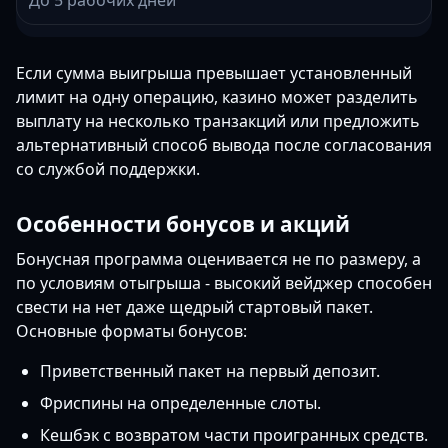
Если сумма выигрыша превышает установленный
лимит на одну операцию, казино может разделить
выплату на несколько транзакций или предложить
альтернативный способ вывода после согласования
со службой поддержки.
Особенности бонусов и акций
Бонусная программа оценивается не по размеру, а
по условиям отыгрыша - высокий вейджер способен
свести на нет даже щедрый стартовый пакет.
Основные форматы бонусов:
Приветственный пакет на первый депозит.
Фриспины на определенные слоты.
Кешбэк с возвратом части проигранных средств.