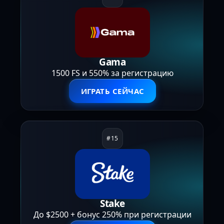
Gama
1500 FS и 550% за регистрацию
ИГРАТЬ СЕЙЧАС
Stake
До $2500 + бонус 250% при регистрации