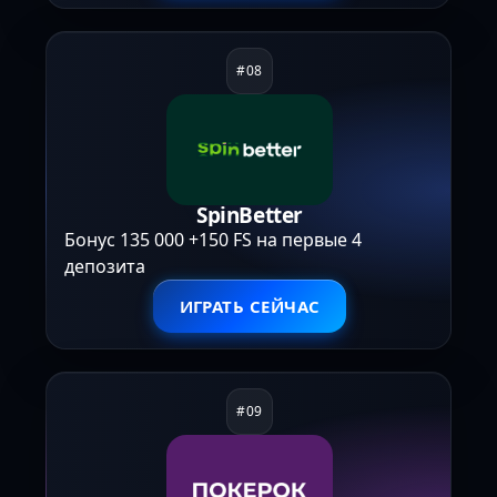
SpinBetter
Бонус 135 000 +150 FS на первые 4
депозита
ИГРАТЬ СЕЙЧАС