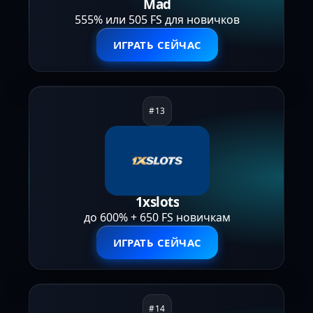
Mad
555% или 505 FS для новичков
ИГРАТЬ СЕЙЧАС
1xslots
до 600% + 650 FS новичкам
ИГРАТЬ СЕЙЧАС