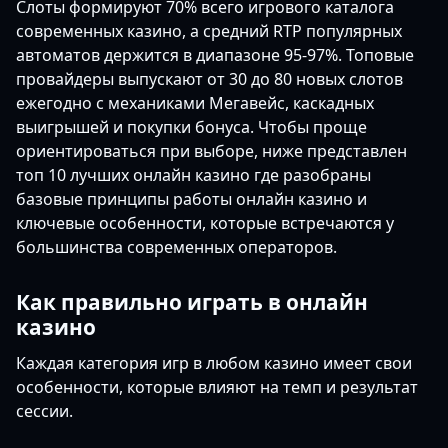
Слоты формируют 70% всего игрового каталога
современных казино, а средний RTP популярных
автоматов держится в диапазоне 95-97%. Топовые
провайдеры выпускают от 30 до 80 новых слотов
ежегодно с механиками Мегавейс, каскадных
выигрышей и покупки бонуса. Чтобы проще
ориентироваться при выборе, ниже представлен
топ 10 лучших онлайн казино где разобраны
базовые принципы работы онлайн казино и
ключевые особенности, которые встречаются у
большинства современных операторов.
Как правильно играть в онлайн
казино
Каждая категория игр в любом казино имеет свои
особенности, которые влияют на темп и результат
сессии.